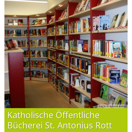
t/EK
© KÖB St. Antonius Rott/EK
Katholische Öffentliche
Bücherei St. Antonius Rott